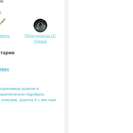
ва.
:
кабель
Ретро-розетки LK
Vintage
нтарии
прос
коричневые розетки и
и выключатели подобрать
 электрик
,
розетка 4 х местная