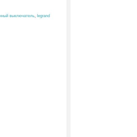
нный выключатель
,
legrand