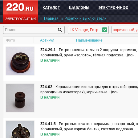
КАТАЛОГ
ШАБЛОНЫ
ЭЛЕКТРО-ИНФО
Главная
Розетки и выключатели
ЭЛЕКТРОСАЙТ
№1
LK Vintage, Ретро-керамика
Фото
Артикул
Наименование
Z24-29-1
-
Ретро-выключатель на 2 нагрузки: керамика,
Коричневый, ручка «золото», тёмная подложка. Цион.
В наличии
Z24-02
-
Керамические изоляторы для открытой провод
проводки на изоляторах), коричневые. Цион.
В наличии
Z24-41-5
-
Ретро выключатель керамика, поворотный, 
Коричневый, ручка коричн.бантик, светлая подложка.
В наличии