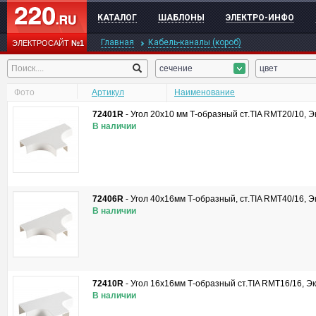
КАТАЛОГ
ШАБЛОНЫ
ЭЛЕКТРО-ИНФО
Главная
Кабель-каналы (короб)
ЭЛЕКТРОСАЙТ
№1
сечение
цвет
Фото
Артикул
Наименование
72401R
-
Угол 20х10 мм Т-образный ст.TIA RMT20/10, 
В наличии
72406R
-
Угол 40х16мм Т-образный, ст.TIA RMT40/16, 
В наличии
72410R
-
Угол 16х16мм Т-образный ст.TIA RMT16/16, Э
В наличии