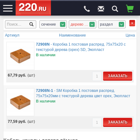
сечение
дерево тёмное
раздел
ЭЛЕКТРОСАЙТ
№1
Артикул
Наименование
Цена
72908N
-
Коробка 1 постовая распред. 75х75х20 c
текстурой дерева (орех) SD, Экопласт
В наличии
67,79
руб.
(шт)
ЗАКАЗАТЬ
72908N-1
-
SM Коробка 1 постовая распред.
75х75х20мм c текстурой дерева цвет орех, Экопласт
В наличии
77,59
руб.
(шт)
ЗАКАЗАТЬ