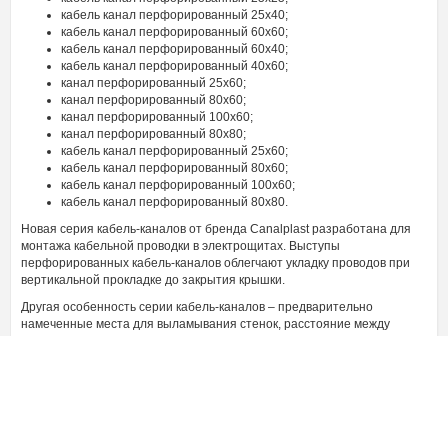
кабель канал перфорированный 25х40;
кабель канал перфорированный 60х60;
кабель канал перфорированный 60х40;
кабель канал перфорированный 40х60;
канал перфорированный 25х60;
канал перфорированный 80х60;
канал перфорированный 100х60;
канал перфорированный 80х80;
кабель канал перфорированный 25х60;
кабель канал перфорированный 80х60;
кабель канал перфорированный 100х60;
кабель канал перфорированный 80х80.
Новая серия кабель-каналов от бренда Canalplast разработана для
монтажа кабельной проводки в электрощитах. Выступы
перфорированных кабель-каналов облегчают укладку проводов при
вертикальной прокладке до закрытия крышки.
Другая особенность серии кабель-каналов – предварительно
намеченные места для выламывания стенок, расстояние между
отверстиями от 25 до 50 мм и снимающаяся жесткая крышка.
В магазине 220.ru заказывайте товары от проверенного
производителя, все в наличии, но некоторые модели можно купить
под заказ. Цены на промышленные кабель-каналы в нашем каталоге
ниже, чем у конкурентов за счет прямых поставок, можно купить
онлайн быстро и выгодно. Кроме того, предусмотрена доставка по