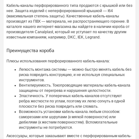
Кабель-каналы перфорированного типа продаются с крышкой или без
нее. Защита изделий с неперфорированной крышкой — I64
(максимальная степень защиты). Качественные кабель-каналы
производят из ПВХ — материала, не распространяющего горение. В
каталоге нашего интернет-магазина вы найдете в наличии короба от
производителя Canalplast, который не уступает по качеству другим
известным компаниям, например, DKC, IEK, Legrand.
Преимущества короба
Плюсы использования перфорированного кабель-канала:
Легкость монтажа системы — можно быстро менять кабель без
риска повредить конструкцию, и не используя специальных
инструментов.
Вентилируемость. Токопроводящие материалы кабель-канала
защищены от перегрева и нарушения целостности.
Эластичность. У поперечных кабель-каналов отсутствуют
ребра жесткости по углам, поэтому их легко согнуть в одной
плоскости без риска повредить или сломать.
Возможность установки кабель-канала любым способом:
саморезами или шурупами (к мягкой поверхности) или
дюбелями (к жестким поверхностям). Вспомогательные
инструменты не потребуются.
Аксессуары, которые заказывают вместе с перфорированным кабель-