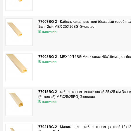
77007BG-2
-
Кабель канал цветной (бежевый короб пвх
1шт=2м), MEX 25Х16BG, Экопласт
В наличии
77008BG-2
-
MEX40/16BG Миниканал 40х16мм цвет бе
В наличии
77015BG-2
-
кабель канал пластиковый 25х25 мм Экопл
(бежевый) MEX25/25BG, Экопласт
В наличии
77021BG-2
-
Миниканал — кабель канал цветной 12х12