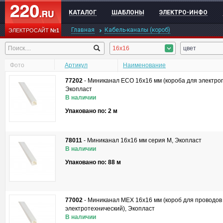
КАТАЛОГ
ШАБЛОНЫ
ЭЛЕКТРО-ИНФО
Главная
Кабель-каналы (короб)
ЭЛЕКТРОСАЙТ
№1
16x16
цвет
Фото
Артикул
Наименование
77202
-
Миниканал ECO 16x16 мм (короба для электроп
Экопласт
В наличии
Упаковано по: 2 м
78011
-
Миниканал 16х16 мм серия М, Экопласт
В наличии
Упаковано по: 88 м
77002
-
Миниканал MEX 16x16 мм (короб для проводов
электротехнический), Экопласт
В наличии