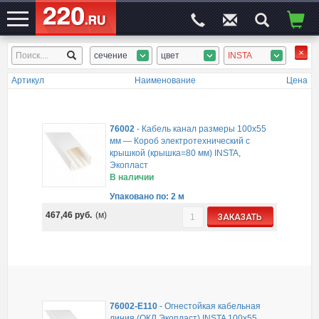
сечение
цвет
INSTA
ЭЛЕКТРОСАЙТ
№1
Артикул
Наименование
Цена
76002
-
Кабель канал размеры 100x55
мм — Короб электротехнический с
крышкой (крышка=80 мм) INSTA,
Экопласт
В наличии
Упаковано по: 2 м
467,46
руб.
(м)
ЗАКАЗАТЬ
76002-E110
-
Огнестойкая кабельная
линия (ОКЛ Экопласт) INSTA 100x55