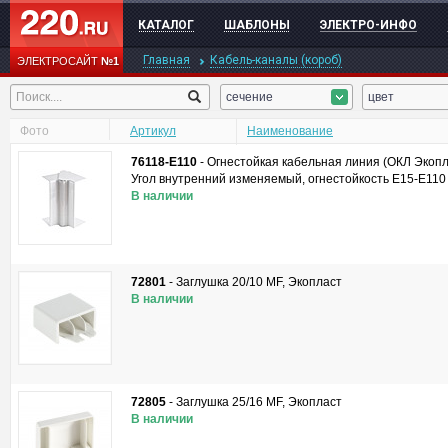
КАТАЛОГ
ШАБЛОНЫ
ЭЛЕКТРО-ИНФО
Главная
Кабель-каналы (короб)
ЭЛЕКТРОСАЙТ
№1
сечение
цвет
Фото
Артикул
Наименование
76118-E110
-
Огнестойкая кабельная линия (ОКЛ Экопл
Угол внутренний изменяемый, огнестойкость E15-E110
В наличии
72801
-
Заглушка 20/10 MF, Экопласт
В наличии
72805
-
Заглушка 25/16 MF, Экопласт
В наличии