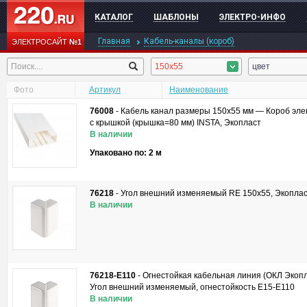
КАТАЛОГ
ШАБЛОНЫ
ЭЛЕКТРО-ИНФО
Главная
Кабель-каналы (короб)
ЭЛЕКТРОСАЙТ
№1
150x55
цвет
Фото
Артикул
Наименование
76008
-
Кабель канал размеры 150x55 мм — Короб эле
с крышкой (крышка=80 мм) INSTA, Экопласт
В наличии
Упаковано по: 2 м
76218
-
Угол внешний изменяемый RE 150x55, Экопла
В наличии
76218-E110
-
Огнестойкая кабельная линия (ОКЛ Экоп
Угол внешний изменяемый, огнестойкость E15-E110
В наличии