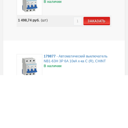
В наличии
1 498,74
руб.
(шт)
ЗАКАЗАТЬ
179877
-
Автоматический выключатель
NB1-63H 3P 6А 10кА х-ка C (R), CHINT
В наличии
2 410,07
руб.
(шт)
ЗАКАЗАТЬ
814171
-
Автоматический выключатель
NXB-63 3P 20А 6кА х-ка C (R), CHINT