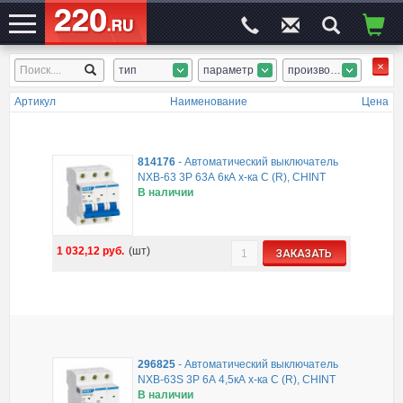
тип
параметр
производитель
ЭЛЕКТРОСАЙТ
№1
Артикул
Наименование
Цена
814176
-
Автоматический выключатель
NXB-63 3P 63А 6кА х-ка C (R), CHINT
В наличии
1 032,12
руб.
(шт)
ЗАКАЗАТЬ
296825
-
Автоматический выключатель
NXB-63S 3P 6А 4,5кА х-ка C (R), CHINT
В наличии