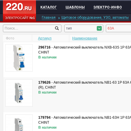
КАТАЛОГ
ШАБЛОНЫ
ЭЛЕКТРО-ИНФО
Главная
Щитовое оборудование, УЗО, автоматы
ЭЛЕКТРОСАЙТ
№1
тип
63А
Фото
Артикул
Наименование
296716
-
Автоматический выключатель NXB-63S 1P 63А 4
CHINT
В наличии
179626
-
Автоматический выключатель NB1-63 1P 63А 6
(R), CHINT
В наличии
179794
-
Автоматический выключатель NB1-63H 1P 63А 
CHINT
В наличии