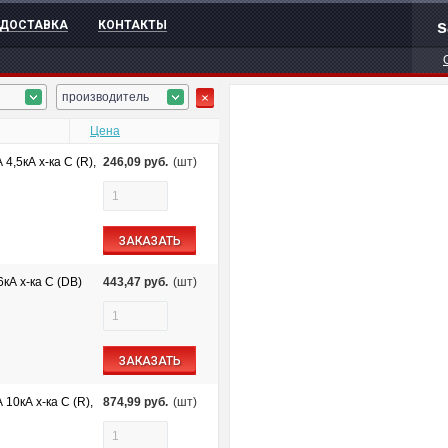
s
ДОСТАВКА
КОНТАКТЫ
производитель
Цена
,5кА х-ка C (R),
246,09
руб.
(шт)
ЗАКАЗАТЬ
кА х-ка C (DB)
443,47
руб.
(шт)
ЗАКАЗАТЬ
10кА х-ка C (R),
874,99
руб.
(шт)