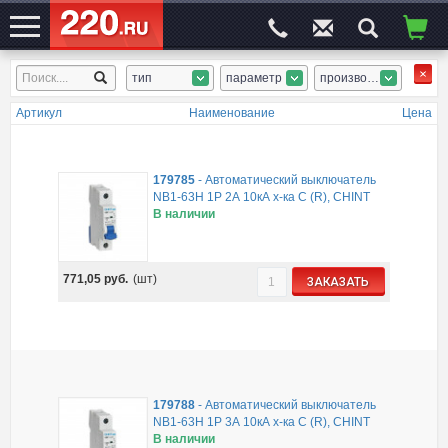
тип
параметр
производитель
ЭЛЕКТРОСАЙТ
№1
Артикул
Наименование
Цена
179785
-
Автоматический выключатель
NB1-63H 1P 2А 10кА х-ка C (R), CHINT
В наличии
771,05
руб.
(шт)
ЗАКАЗАТЬ
179788
-
Автоматический выключатель
NB1-63H 1P 3А 10кА х-ка C (R), CHINT
В наличии