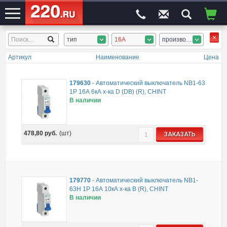
тип
16А
производитель
ЭЛЕКТРОСАЙТ
№1
Артикул
Наименование
Цена
179630
-
Автоматический выключатель NB1-63
1P 16А 6кА х-ка D (DB) (R), CHINT
В наличии
478,80
руб.
(шт)
ЗАКАЗАТЬ
179770
-
Автоматический выключатель NB1-
63H 1P 16А 10кА х-ка B (R), CHINT
В наличии