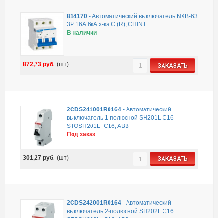
814170
-
Автоматический выключатель NXB-63
3P 16А 6кА х-ка C (R), CHINT
В наличии
872,73
руб.
(шт)
ЗАКАЗАТЬ
2CDS241001R0164
-
Автоматический
выключатель 1-полюсной SH201L C16
STOSH201L_C16, ABB
Под заказ
301,27
руб.
(шт)
ЗАКАЗАТЬ
2CDS242001R0164
-
Автоматический
выключатель 2-полюсной SH202L C16