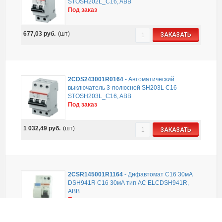
STOSH202L_C16, ABB
Под заказ
677,03
руб.
(шт)
ЗАКАЗАТЬ
2CDS243001R0164
-
Автоматический
выключатель 3-полюсной SH203L C16
STOSH203L_C16, ABB
Под заказ
1 032,49
руб.
(шт)
ЗАКАЗАТЬ
2CSR145001R1164
-
Дифавтомат C16 30мА
DSH941R C16 30мА тип АС ELCDSH941R,
ABB
Под заказ