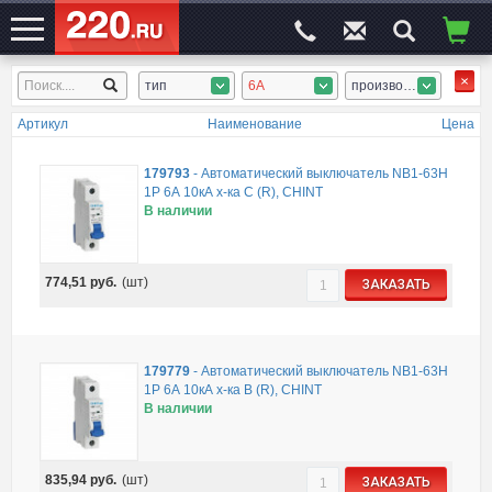
тип
6А
производитель
ЭЛЕКТРОСАЙТ
№1
Артикул
Наименование
Цена
179793
-
Автоматический выключатель NB1-63H
1P 6А 10кА х-ка C (R), CHINT
В наличии
774,51
руб.
(шт)
ЗАКАЗАТЬ
179779
-
Автоматический выключатель NB1-63H
1P 6А 10кА х-ка B (R), CHINT
В наличии
835,94
руб.
(шт)
ЗАКАЗАТЬ