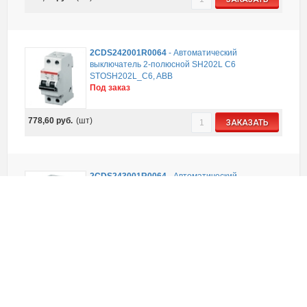
2CDS242001R0064
-
Автоматический
выключатель 2-полюсной SH202L C6
STOSH202L_C6, ABB
Под заказ
778,60
руб.
(шт)
ЗАКАЗАТЬ
2CDS243001R0064
-
Автоматический
выключатель 3-полюсной SH203L C6
STOSH203L_C6, ABB
Под заказ
1 083,24
руб.
(шт)
ЗАКАЗАТЬ
DT-vp-380v
-
Реле напряжения V-protector 3-