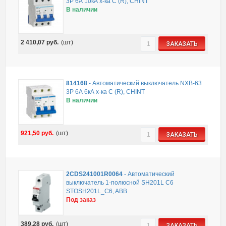
3P 6А 10кА х-ка C (R), CHINT
В наличии
2 410,07
руб.
(шт)
ЗАКАЗАТЬ
814168
-
Автоматический выключатель NXB-63
3P 6А 6кА х-ка C (R), CHINT
В наличии
921,50
руб.
(шт)
ЗАКАЗАТЬ
2CDS241001R0064
-
Автоматический
выключатель 1-полюсной SH201L C6
STOSH201L_C6, ABB
Под заказ
389,28
руб.
(шт)
ЗАКАЗАТЬ