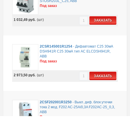
STOSH203L_C25, ABB
Под заказ
1 032,49
руб.
(шт)
ЗАКАЗАТЬ
2CSR145001R1254
-
Дифавтомат C25 30мА
DSH941R C25 30мА тип АС ELCDSH941R,
ABB
Под заказ
2 973,50
руб.
(шт)
ЗАКАЗАТЬ
2CSF202001R3250
-
Выкл. диф. блок утечки
тока 2 мод. F202 AC-25A/0,3A F202AC-25_0,3,
ABB
Под заказ