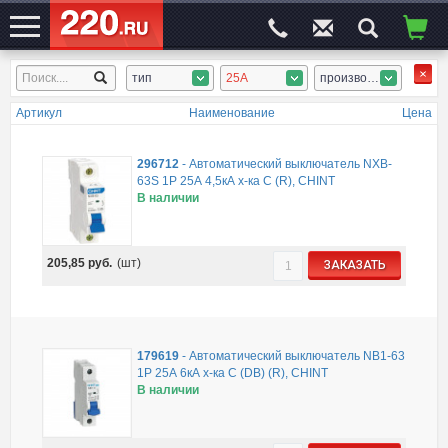
тип
25А
производитель
ЭЛЕКТРОСАЙТ
№1
Артикул
Наименование
Цена
296712
-
Автоматический выключатель NXB-
63S 1P 25А 4,5кА х-ка C (R), CHINT
В наличии
205,85
руб.
(шт)
ЗАКАЗАТЬ
179619
-
Автоматический выключатель NB1-63
1P 25А 6кА х-ка C (DB) (R), CHINT
В наличии