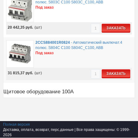
полюс. S803C C100 S803C_C100, ABB
Под заказ
20 442,35
руб.
(шт)
ЗАКАЗАТЬ
2CCS884001R0824
-
Автоматический выключат.4
полюс. S804C C100 S804C_C100, ABB
Под заказ
31 815,37
руб.
(шт)
ЗАКАЗАТЬ
Щитовое оборудование 100А
Полная версия
Доставка, оплата, возврат, перс.данные
| Все права защищены: © 1999-
2026