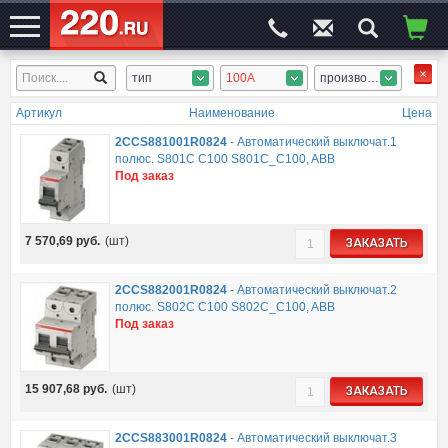
тип
100А
производитель
ЭЛЕКТРОСАЙТ
№1
Артикул
Наименование
Цена
2CCS881001R0824
-
Автоматический выключат.1
полюс. S801C C100 S801C_C100, ABB
Под заказ
7 570,69
руб.
(шт)
ЗАКАЗАТЬ
2CCS882001R0824
-
Автоматический выключат.2
полюс. S802C C100 S802C_C100, ABB
Под заказ
15 907,68
руб.
(шт)
ЗАКАЗАТЬ
2CCS883001R0824
-
Автоматический выключат.3