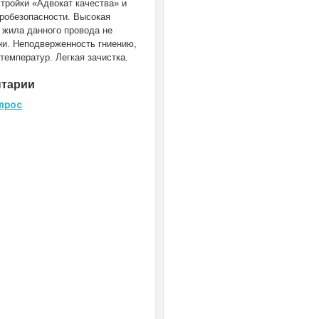
тройки «Адвокат качества» и
робезопасности. Высокая
 жила данного провода не
ни. Неподверженность гниению,
температур. Легкая зачистка.
нтарии
прос