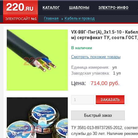
КАТАЛОГ
ШАБЛОНЫ
ЭЛЕКТРО-ИНФО
Главная
Кабель и провод
ЭЛЕКТРОСАЙТ
№1
VX-ВВГ-Пнг(А)_3х1.5-10
-
Кабел
м) сертификат ТУ, соотв.ГОСТ,
В наличии
Смотреть похожие товары
Единица измерения:
уп
Заводская упаковка:
1 уп
Цена:
714,00
руб.
ЗАКАЗАТЬ
Быстрый заказ
ТУ 3581-013-89737265-2012, соотв
службы до 30 лет. Наличие рекоме