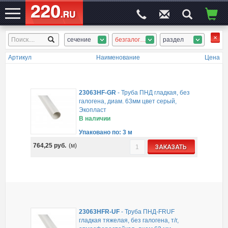
сечение
безгалоген. гладкая
раздел
ЭЛЕКТРОСАЙТ
№1
Артикул
Наименование
Цена
23063HF-GR
-
Труба ПНД гладкая, без
галогена, диам. 63мм цвет серый,
Экопласт
В наличии
Упаковано по: 3 м
764,25
руб.
(м)
ЗАКАЗАТЬ
23063HFR-UF
-
Труба ПНД-FRUF
гладкая тяжелая, без галогена, т/г,