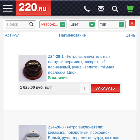
Ретро-керамика
цвет
тип
ЭЛЕКТРОСАЙТ
№1
Артикул
Наименование
Цена
Z24-29-1
-
Ретро-выключатель на 2
нагрузки: керамика, поворотный.
Коричневый, ручка «золото», тёмная
подложка. Цион.
В наличии
1 625,00
руб.
(шт)
ЗАКАЗАТЬ
Z24-20-3
-
Ретро выключатели:
керамика, поворотный, проходной.
Белый, ручка керамич.полукруг, светлая