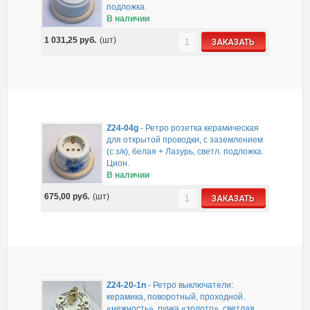
подложка.
В наличии
1 031,25
руб.
(шт)
ЗАКАЗАТЬ
Z24-04g
-
Ретро розетка керамическая
для открытой проводки, с заземлением
(с з/к), белая + Лазурь, светл. подложка.
Цион.
В наличии
675,00
руб.
(шт)
ЗАКАЗАТЬ
Z24-20-1n
-
Ретро выключатели:
керамика, поворотный, проходной.
«нежность», ручка «золото», светлая