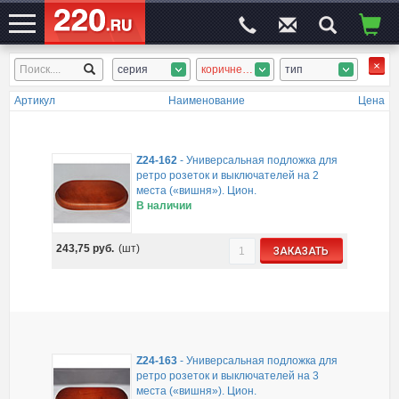
серия
коричневый, дерево тёмное
тип
ЭЛЕКТРОСАЙТ
№1
Артикул
Наименование
Цена
Z24-162
-
Универсальная подложка для
ретро розеток и выключателей на 2
места («вишня»). Цион.
В наличии
243,75
руб.
(шт)
ЗАКАЗАТЬ
Z24-163
-
Универсальная подложка для
ретро розеток и выключателей на 3
места («вишня»). Цион.