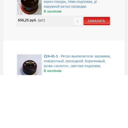
корич.глазурь, тёмн.подложка, д/
наружной ретро проводки.
В наличии
656,25
руб.
(шт)
ЗАКАЗАТЬ
Z24-41-1
-
Ретро выключатели: керамика,
поворотный, проходной. Коричневый,
ручка «золото», светлая подложка.
В наличии
1 475,00
руб.
(шт)
ЗАКАЗАТЬ
Z24-41-3
-
Ретро выключатель: керамика,
поворотный, проходной. Коричн., ручка