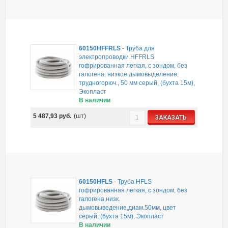
60150HFFRLS
-
Труба для
электропроводки HFFRLS
гофрированная легкая, с зондом, без
галогена, низкое дымовыделение,
трудногорюч., 50 мм серый, (бухта 15м),
Экопласт
В наличии
5 487,93
руб.
(шт)
ЗАКАЗАТЬ
60150HFLS
-
Труба HFLS
гофрированная легкая, с зондом, без
галогена,низк.
дымовыведение,диам.50мм, цвет
серый, (бухта 15м), Экопласт
В наличии