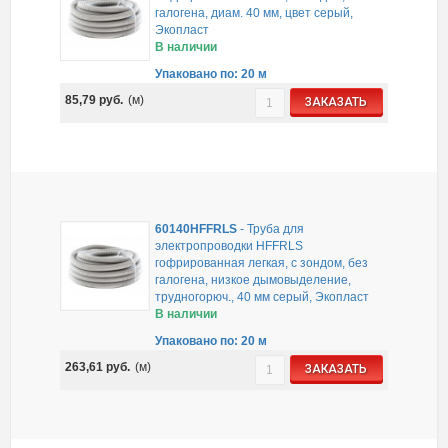
галогена, диам. 40 мм, цвет серый,
Экопласт
В наличии
Упаковано по: 20 м
85,79
руб.
(м)
ЗАКАЗАТЬ
60140HFFRLS
-
Труба для
электропроводки HFFRLS
гофрированная легкая, с зондом, без
галогена, низкое дымовыделение,
трудногорюч., 40 мм серый, Экопласт
В наличии
Упаковано по: 20 м
263,61
руб.
(м)
ЗАКАЗАТЬ