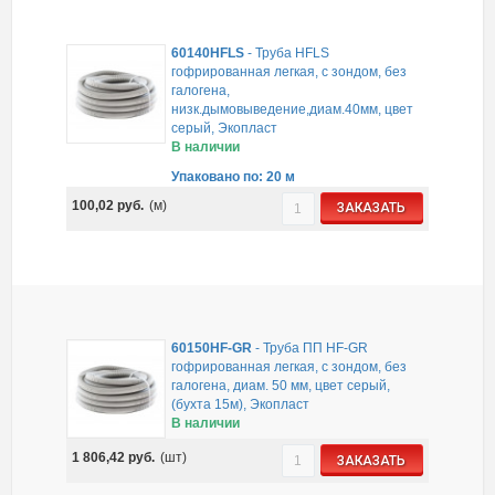
60140HFLS
-
Труба HFLS
гофрированная легкая, с зондом, без
галогена,
низк.дымовыведение,диам.40мм, цвет
серый, Экопласт
В наличии
Упаковано по: 20 м
100,02
руб.
(м)
ЗАКАЗАТЬ
60150HF-GR
-
Труба ПП HF-GR
гофрированная легкая, с зондом, без
галогена, диам. 50 мм, цвет серый,
(бухта 15м), Экопласт
В наличии
1 806,42
руб.
(шт)
ЗАКАЗАТЬ