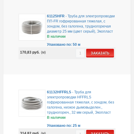
61125HFR
-
Труба для электропроводки
ПП-FR гофрированная тяжелая, с
зондом, без галогена, трудногорючая
диаметр 25 мм (цвет серый), Экопласт
В наличии
Упаковано по: 50 м
170,83
руб.
(м)
ЗАКАЗАТЬ
61132HFFRLS
-
Труба для
электропроводки HFFRLS
гофрированная тяжелая, с зондом, без
галогена, низкое дымовыделен.,
трудногорюч., 32 мм серый, Экопласт
В наличии
Упаковано по: 25 м
314,82
руб.
(м)