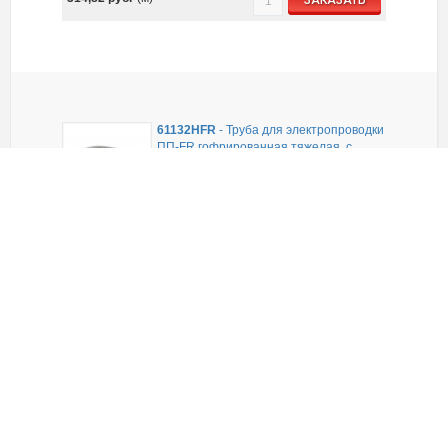
ЗАКАЗАТЬ
61132HFR
-
Труба для электропроводки
ПП-FR гофрированная тяжелая, с
зондом, без галогена, трудногорючая
диаметр 32 мм (цвет серый), Экопласт
В наличии
Упаковано по: 25 м
284,12
руб.
(м)
ЗАКАЗАТЬ
61140HFFRLS
-
Труба для
электропроводки HFFRLS
гофрированная тяжелая, с зондом, без
галогена, низкое дымовыделен.,