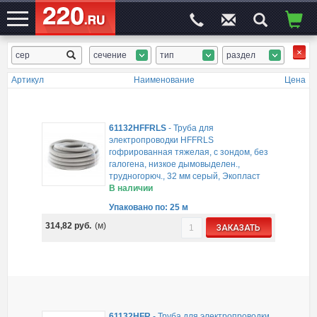
сечение
тип
раздел
ЭЛЕКТРОСАЙТ
№1
Артикул
Наименование
Цена
61132HFFRLS
-
Труба для
электропроводки HFFRLS
гофрированная тяжелая, с зондом, без
галогена, низкое дымовыделен.,
трудногорюч., 32 мм серый, Экопласт
В наличии
Упаковано по: 25 м
314,82
руб.
(м)
ЗАКАЗАТЬ
61132HFR
-
Труба для электропроводки