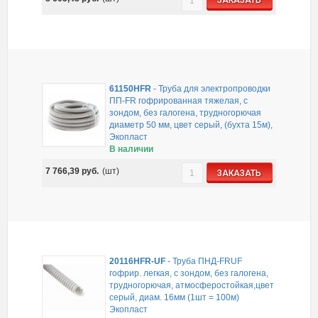
ЗАКАЗАТЬ
61150HFR
-
Труба для электропроводки
ПП-FR гофрированная тяжелая, с
зондом, без галогена, трудногорючая
диаметр 50 мм, цвет серый, (бухта 15м),
Экопласт
В наличии
7 766,39
руб.
(шт)
ЗАКАЗАТЬ
20116HFR-UF
-
Труба ПНД-FRUF
гофрир. легкая, с зондом, без галогена,
трудногорючая, атмосферостойкая,цвет
серый, диам. 16мм (1шт = 100м)
Экопласт