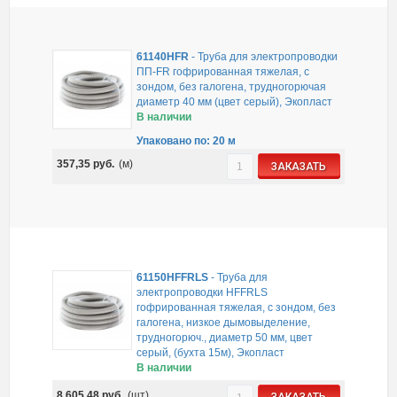
61140HFR
-
Труба для электропроводки
ПП-FR гофрированная тяжелая, с
зондом, без галогена, трудногорючая
диаметр 40 мм (цвет серый), Экопласт
В наличии
Упаковано по: 20 м
357,35
руб.
(м)
ЗАКАЗАТЬ
61150HFFRLS
-
Труба для
электропроводки HFFRLS
гофрированная тяжелая, с зондом, без
галогена, низкое дымовыделение,
трудногорюч., диаметр 50 мм, цвет
серый, (бухта 15м), Экопласт
В наличии
8 605,48
руб.
(шт)