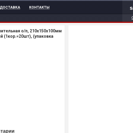
s
ДОСТАВКА
КОНТАКТЫ
ительная о/п, 210х150х100мм
ый (1кор.=20шт), (упаковка
нтарии