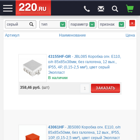
тип
параметр
признак
ЭЛЕКТРОСАЙТ
№1
Артикул
Наименование
Цена
43155HF-GR
-
JBL085 Коробка огн. E110,
о/п 85х85х38мм, без галогена, 12 вых.,
IP55, 4P, (0,15-2,5 мм²), цвет серый
Экопласт
В наличии
358,46
руб.
(шт)
ЗАКАЗАТЬ
43061HF
-
JBS080 Коробка огн. E110, о/п
85х85х50мм, без галогена, 12 вых., IP55,
10P, (0,15-2,5 мм²), цвет серый Экопласт