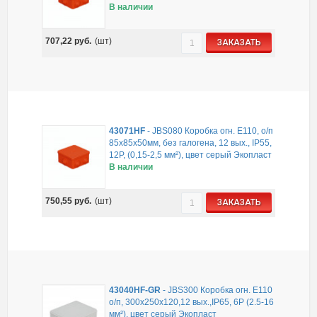
В наличии
707,22
руб.
(шт)
ЗАКАЗАТЬ
43071HF
-
JBS080 Коробка огн. E110, о/п
85х85х50мм, без галогена, 12 вых., IP55,
12P, (0,15-2,5 мм²), цвет серый Экопласт
В наличии
750,55
руб.
(шт)
ЗАКАЗАТЬ
43040HF-GR
-
JBS300 Коробка огн. Е110
о/п, 300х250х120,12 вых.,IP65, 6Р (2.5-16
мм²), цвет серый Экопласт