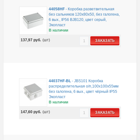
44058HF
-
Коробка разветвительная
без сальников 120х80х50, без галогена,
6 вых., IP56 BJB120, цвет серый,
Экопласт
В наличии
137,97
руб.
(шт)
ЗАКАЗАТЬ
44037HF-BL
-
JBS101 Коробка
распределительная о/п,100х100х55мм
без галогена, 6 вых., цвет чёрный IP55
Экопласт
В наличии
147,60
руб.
(шт)
ЗАКАЗАТЬ