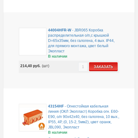
44004HFR-W
-
JBR065 Коробка
распределительная о/п,с крышкой
D=65х35мм, без галогена, 4 вых. IP44,
для прямого монтажа, цвет белый
Экопласт
В наличии
214,40
руб.
(шт)
ЗАКАЗАТЬ
43154HF
-
Огнестойкая кабельная
линия (ОКЛ Экопласт) Коробка огн. E60-
E90, о/п 90х42х40, без галогена, 10 вых.,
IP55, 4P, (0, 15-2, 5мм2), цвет оранж,
JBL090, Экопласт
В наличии