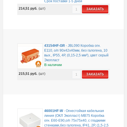
Срок поставки 1-5 дней
214,51
руб.
(шт)
ЗАКАЗАТЬ
43154HF-GR
-
JBL090 Коробка огн.
E110, о/п 90х42х40мм, без галогена, 10
вых., IP55, 4P, (0,15-2,5 мм²), цвет серый
Экопласт
В наличии
215,51
руб.
(шт)
ЗАКАЗАТЬ
46001HF-W
-
Огнестойкая кабельная
линия (ОКЛ Экопласт) MB75 Коробка
огн. E60-E90,о/п 75х75х40, с гладкими
стенками,без галогена, IP41, 2P, (1,5-2,5