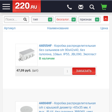
тип
безгалоген. коробки
признак
ЭЛЕКТРОСАЙТ
№1
Артикул
Наименование
Цена
44055HF
-
Коробка распределительная
без сальников о/п 90х42х40, без
галогена, 10вых. IP55, JBL090, Экопласт
В наличии
47,09
руб.
(шт)
ЗАКАЗАТЬ
44004HF
-
Коробка распределительная
о/п с крышкой диаметр =65х35 мм, 4
вых., IP 44, без галогена JBR065, цвет