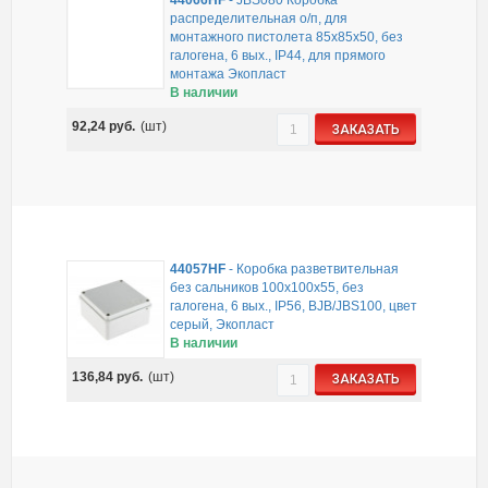
44066HF
-
JBS080 Коробка
распределительная о/п, для
монтажного пистолета 85х85х50, без
галогена, 6 вых., IP44, для прямого
монтажа Экопласт
В наличии
92,24
руб.
(шт)
ЗАКАЗАТЬ
44057HF
-
Коробка разветвительная
без сальников 100х100х55, без
галогена, 6 вых., IP56, BJB/JBS100, цвет
серый, Экопласт
В наличии
136,84
руб.
(шт)
ЗАКАЗАТЬ