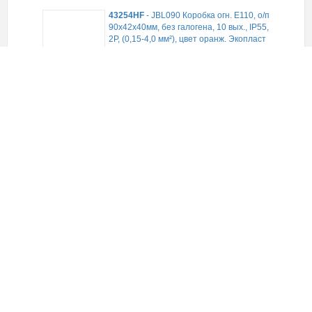
43254HF
-
JBL090 Коробка огн. E110, о/п
90х42х40мм, без галогена, 10 вых., IP55,
2P, (0,15-4,0 мм²), цвет оранж. Экопласт
В наличии
234,62
руб.
(шт)
ЗАКАЗАТЬ
46101HF-W
-
Огнестойкая кабельная
линия (ОКЛ Экопласт) MB75 Коробка
огн. E60-E90,о/п 75х75х40, с гладкими
стенками,без галогена, IP41, 2P, (1,5-
4мм2), цвет белый
В наличии
Срок поставки 1-5 дней
246,60
руб.
(шт)
ЗАКАЗАТЬ