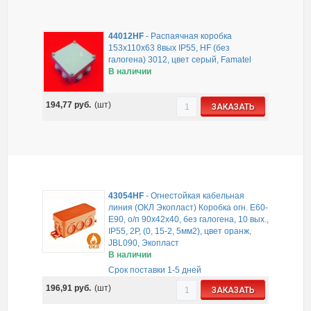
44012HF
-
Распаячная коробка
153х110х63 8вых IP55, HF (без
галогена) 3012, цвет серый, Famatel
В наличии
194,77
руб.
(шт)
ЗАКАЗАТЬ
43054HF
-
Огнестойкая кабельная
линия (ОКЛ Экопласт) Коробка огн. E60-
E90, о/п 90х42х40, без галогена, 10 вых.,
IP55, 2P, (0, 15-2, 5мм2), цвет оранж,
JBL090, Экопласт
В наличии
Срок поставки 1-5 дней
196,91
руб.
(шт)
ЗАКАЗАТЬ