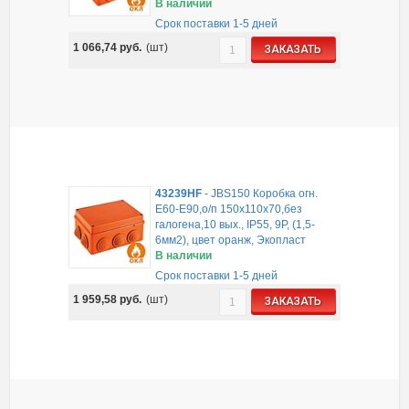
В наличии
Срок поставки 1-5 дней
1 066,74
руб.
(шт)
ЗАКАЗАТЬ
43239HF
-
JBS150 Коробка огн.
E60-E90,о/п 150х110х70,без
галогена,10 вых., IP55, 9P, (1,5-
6мм2), цвет оранж, Экопласт
В наличии
Срок поставки 1-5 дней
1 959,58
руб.
(шт)
ЗАКАЗАТЬ