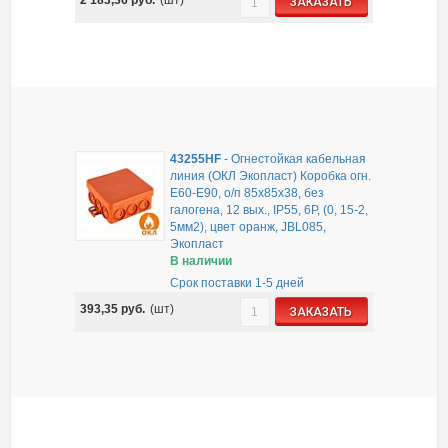
ЗАКАЗАТЬ
43255HF
-
Огнестойкая кабельная
линия (ОКЛ Экопласт) Коробка огн.
E60-E90, о/п 85х85х38, без
галогена, 12 вых., IP55, 6P, (0, 15-2,
5мм2), цвет оранж, JBL085,
Экопласт
В наличии
Срок поставки 1-5 дней
393,35
руб.
(шт)
ЗАКАЗАТЬ