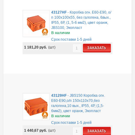
43127HF
-
Коробка огн. E60-E90, о/
п 100х100х55, без галогена, 6вых.,
IP55, 6P, (1, 5-6 мм2), цвет оранж,
JBS100, Экопласт
В наличии
Срок поставки 1-5 дней
1 181,20
руб.
(шт)
ЗАКАЗАТЬ
43129HF
-
JBS150 Коробка огн.
E60-E90,о/п 150х110х70,без
галогена,10 вых., IP55, 4P, (1,5-
6мм2), цвет оранж, Экопласт
В наличии
Срок поставки 1-5 дней
1 440,67
руб.
(шт)
ЗАКАЗАТЬ