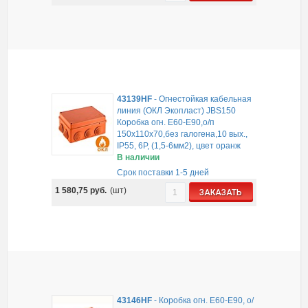
43139HF
-
Огнестойкая кабельная
линия (ОКЛ Экопласт) JBS150
Коробка огн. E60-E90,о/п
150х110х70,без галогена,10 вых.,
IP55, 6P, (1,5-6мм2), цвет оранж
В наличии
Срок поставки 1-5 дней
1 580,75
руб.
(шт)
ЗАКАЗАТЬ
43146HF
-
Коробка огн. E60-E90, о/