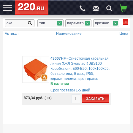
тип
параметр
признак
ЭЛЕКТРОСАЙТ
№1
Артикул
Наименование
Цена
43007HF
-
Огнестойкая кабельная
линия (ОКЛ Экопласт) JBS100
Коробка огн. E60-E90, 100х100х55,
без галогена, 6 вых., IP55,
керамич.клемм., цвет оранж
В наличии
Срок поставки 1-5 дней
873,34
руб.
(шт)
ЗАКАЗАТЬ