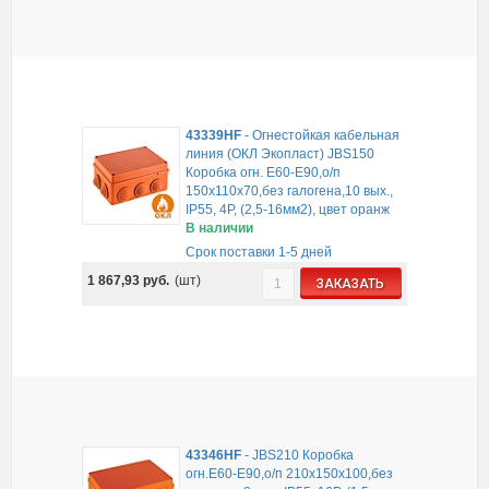
43339HF
-
Огнестойкая кабельная
линия (ОКЛ Экопласт) JBS150
Коробка огн. E60-E90,о/п
150х110х70,без галогена,10 вых.,
IP55, 4Р, (2,5-16мм2), цвет оранж
В наличии
Срок поставки 1-5 дней
1 867,93
руб.
(шт)
ЗАКАЗАТЬ
43346HF
-
JBS210 Коробка
огн.E60-E90,о/п 210х150х100,без