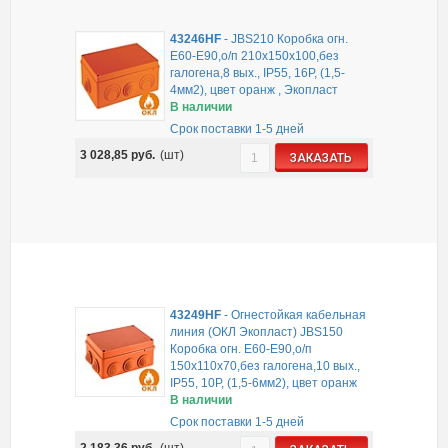
43246HF
-
JBS210 Коробка огн.
E60-E90,о/п 210х150х100,без
галогена,8 вых., IP55, 16P, (1,5-
4мм2), цвет оранж , Экопласт
В наличии
Срок поставки 1-5 дней
3 028,85
руб.
(шт)
ЗАКАЗАТЬ
43249HF
-
Огнестойкая кабельная
линия (ОКЛ Экопласт) JBS150
Коробка огн. E60-E90,о/п
150х110х70,без галогена,10 вых.,
IP55, 10P, (1,5-6мм2), цвет оранж
В наличии
Срок поставки 1-5 дней
2 183,36
руб.
(шт)