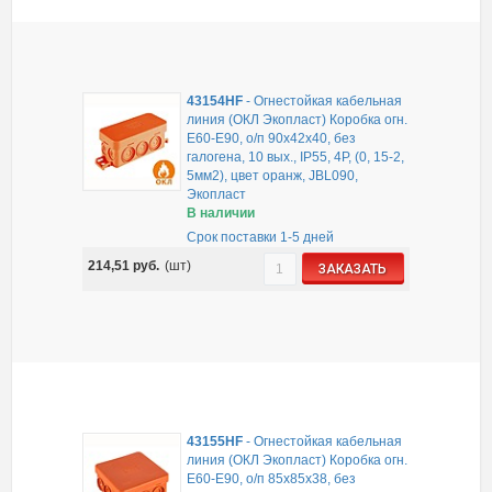
43154HF
-
Огнестойкая кабельная
линия (ОКЛ Экопласт) Коробка огн.
E60-E90, о/п 90х42х40, без
галогена, 10 вых., IP55, 4P, (0, 15-2,
5мм2), цвет оранж, JBL090,
Экопласт
В наличии
Срок поставки 1-5 дней
214,51
руб.
(шт)
ЗАКАЗАТЬ
43155HF
-
Огнестойкая кабельная
линия (ОКЛ Экопласт) Коробка огн.
E60-E90, о/п 85х85х38, без