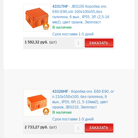
43317HF
-
JBS100 Коробка огн.
E60-E90,о/п 100х100х55,без
галогена, 6 вых., IP55, 3P, (2,5-16
мм2), цвет оранж, Экопласт
В наличии
Срок поставки 1-5 дней
1 592,32
руб.
(шт)
ЗАКАЗАТЬ
43326HF
-
Коробка огн. E60-E90, о/
п 210х150х100, без галогена, 8
вых., IP55, 6P, (1, 5-10мм2), цвет
оранж, JBS210, Экопласт
В наличии
Срок поставки 1-5 дней
2 733,27
руб.
(шт)
ЗАКАЗАТЬ