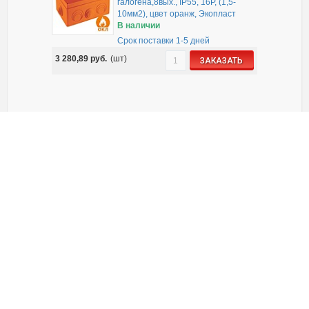
галогена,8вых., IP55, 16P, (1,5-
10мм2), цвет оранж, Экопласт
В наличии
Срок поставки 1-5 дней
3 280,89
руб.
(шт)
ЗАКАЗАТЬ
43347HF
-
JBS100 Коробка огн.
E60-E90,о/п 100х100х55,без
галогена, 6 вых., IP55, 4P, (1,5-10
мм2), цвет оранж, Экопласт
В наличии
Срок поставки 1-5 дней
1 198,53
руб.
(шт)
ЗАКАЗАТЬ