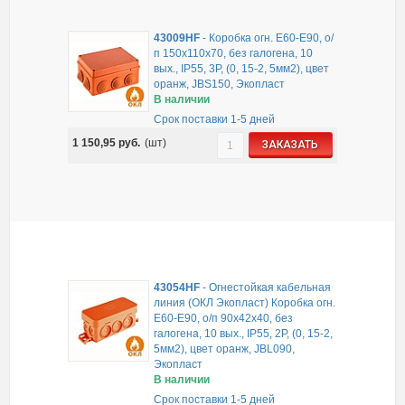
43009HF
-
Коробка огн. E60-E90, о/
п 150х110х70, без галогена, 10
вых., IP55, 3P, (0, 15-2, 5мм2), цвет
оранж, JBS150, Экопласт
В наличии
Срок поставки 1-5 дней
1 150,95
руб.
(шт)
ЗАКАЗАТЬ
43054HF
-
Огнестойкая кабельная
линия (ОКЛ Экопласт) Коробка огн.
E60-E90, о/п 90х42х40, без
галогена, 10 вых., IP55, 2P, (0, 15-2,
5мм2), цвет оранж, JBL090,
Экопласт
В наличии
Срок поставки 1-5 дней