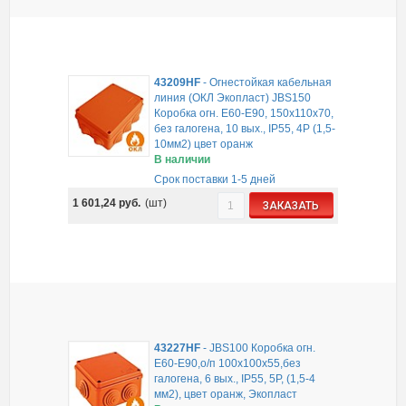
43209HF
-
Огнестойкая кабельная
линия (ОКЛ Экопласт) JBS150
Коробка огн. E60-E90, 150х110х70,
без галогена, 10 вых., IP55, 4Р (1,5-
10мм2) цвет оранж
В наличии
Срок поставки 1-5 дней
1 601,24
руб.
(шт)
ЗАКАЗАТЬ
43227HF
-
JBS100 Коробка огн.
E60-E90,о/п 100х100х55,без
галогена, 6 вых., IP55, 5P, (1,5-4
мм2), цвет оранж, Экопласт