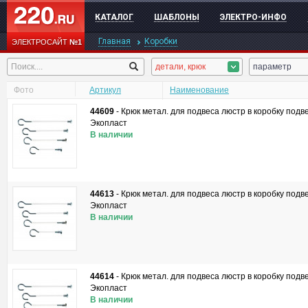
КАТАЛОГ
ШАБЛОНЫ
ЭЛЕКТРО-ИНФО
Главная
Коробки
ЭЛЕКТРОСАЙТ
№1
детали, крюк
параметр
Фото
Артикул
Наименование
44609
-
Крюк метал. для подвеса люстр в коробку подв
Экопласт
В наличии
44613
-
Крюк метал. для подвеса люстр в коробку подв
Экопласт
В наличии
44614
-
Крюк метал. для подвеса люстр в коробку подв
Экопласт
В наличии