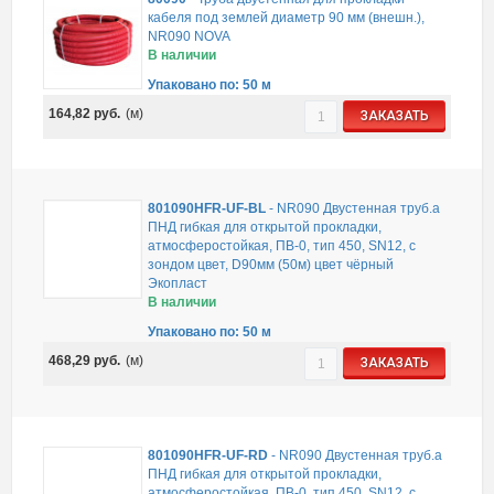
кабеля под землей диаметр 90 мм (внешн.),
NR090 NOVA
В наличии
Упаковано по: 50 м
164,82
руб.
(м)
ЗАКАЗАТЬ
801090HFR-UF-BL
-
NR090 Двустенная труб.а
ПНД гибкая для открытой прокладки,
атмосферостойкая, ПВ-0, тип 450, SN12, с
зондом цвет, D90мм (50м) цвет чёрный
Экопласт
В наличии
Упаковано по: 50 м
468,29
руб.
(м)
ЗАКАЗАТЬ
801090HFR-UF-RD
-
NR090 Двустенная труб.а
ПНД гибкая для открытой прокладки,
атмосферостойкая, ПВ-0, тип 450, SN12, с