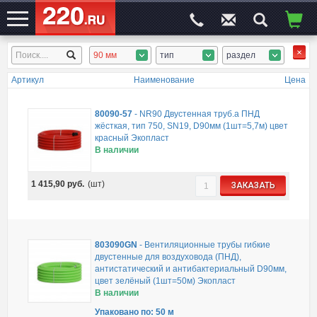
90 мм
тип
раздел
ЭЛЕКТРОСАЙТ
№1
Артикул
Наименование
Цена
80090-57
-
NR90 Двустенная труб.а ПНД
жёсткая, тип 750, SN19, D90мм (1шт=5,7м) цвет
красный Экопласт
В наличии
1 415,90
руб.
(шт)
ЗАКАЗАТЬ
803090GN
-
Вентиляционные трубы гибкие
двустенные для воздуховода (ПНД),
антистатический и антибактериальный D90мм,
цвет зелёный (1шт=50м) Экопласт
В наличии
Упаковано по: 50 м