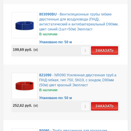
803090BU
-
Вентиляционные трубы гибкие
двустенные для воздуховода (ПНД),
антистатический и антибактериальный D90мм,
цвет синий (1шт=50м) Экопласт
В наличии
Упаковано по: 50 м
199,69
руб.
(м)
ЗАКАЗАТЬ
821090
-
NR090 Усиленная двустенная труб.а
ПНД гибкая, тип 750, SN19, с зондом, D90мм
(50м) цвет красный Экопласт
В наличии
Упаковано по: 50 м
252,62
руб.
(м)
ЗАКАЗАТЬ
80090
-
Труба двустенная для прокладки