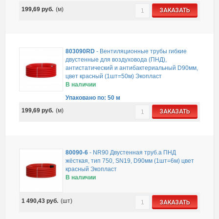
199,69
руб.
(м)
ЗАКАЗАТЬ
803090RD
-
Вентиляционные трубы гибкие
двустенные для воздуховода (ПНД),
антистатический и антибактериальный D90мм,
цвет красный (1шт=50м) Экопласт
В наличии
Упаковано по: 50 м
199,69
руб.
(м)
ЗАКАЗАТЬ
80090-6
-
NR90 Двустенная труб.а ПНД
жёсткая, тип 750, SN19, D90мм (1шт=6м) цвет
красный Экопласт
В наличии
1 490,43
руб.
(шт)
ЗАКАЗАТЬ