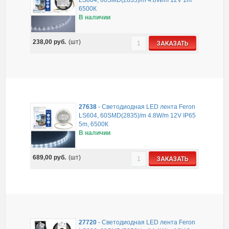
LS604, 60SMD(2835)/m 4.8W/m 12V 1m
6500К
В наличии
238,00
руб.
(шт)
ЗАКАЗАТЬ
27638
-
Светодиодная LED лента Feron
LS604, 60SMD(2835)/m 4.8W/m 12V IP65
5m, 6500К
В наличии
689,00
руб.
(шт)
ЗАКАЗАТЬ
27720
-
Светодиодная LED лента Feron