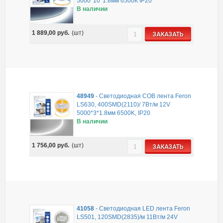
5000*10*1.8мм 6500К IP20
В наличии
1 889,00
руб.
(шт)
ЗАКАЗАТЬ
48949
-
Светодиодная COB лента Feron
LS630, 400SMD(2110)/ 7Вт/м 12V
5000*3*1.8мм 6500K, IP20
В наличии
1 756,00
руб.
(шт)
ЗАКАЗАТЬ
41058
-
Светодиодная LED лента Feron
LS501, 120SMD(2835)/м 11Вт/м 24V