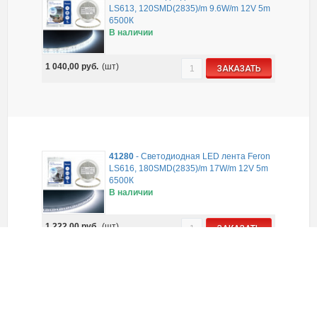
LS613, 120SMD(2835)/m 9.6W/m 12V 5m
6500К
В наличии
1 040,00
руб.
(шт)
ЗАКАЗАТЬ
41280
-
Светодиодная LED лента Feron
LS616, 180SMD(2835)/m 17W/m 12V 5m
6500К
В наличии
1 222,00
руб.
(шт)
ЗАКАЗАТЬ
48828
-
Светодиодная LED лента Feron