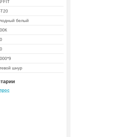
FFIT
ST20
лодный белый
00К
0
0
000*9
тевой шнур
нтарии
прос