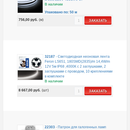
В наличии
Упаковано по: 50 м
756,00
руб.
(м)
ЗАКАЗАТЬ
32187
-
Светодиодная неоновая лента
Feron LS651, 180SMD(2835)/m 14,4W/m
12V 5м IP68 ,4000К с 2 заглушками, 2
заглушками c проводом, 10 креплениями
в комплекте
В наличии
8 667,00
руб.
(шт)
ЗАКАЗАТЬ
22303
-
Патрон для галогенных ламп