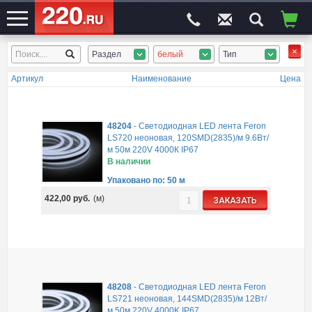
Раздел
белый
Тип
ЭЛЕКТРОСАЙТ
№1
Артикул
Наименование
Цена
48204
-
Cветодиодная LED лента Feron
LS720 неоновая, 120SMD(2835)/м 9.6Вт/
м 50м 220V 4000К IP67
В наличии
Упаковано по: 50 м
422,00
руб.
(м)
ЗАКАЗАТЬ
48208
-
Cветодиодная LED лента Feron
LS721 неоновая, 144SMD(2835)/м 12Вт/
м 50м 220V 4000K IP67