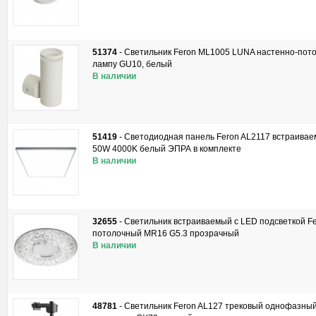
51374
-
Светильник Feron ML1005 LUNA настенно-пот
лампу GU10, белый
В наличии
51419
-
Светодиодная панель Feron AL2117 встраивае
50W 4000K белый ЭПРА в комплекте
В наличии
32655
-
Светильник встраиваемый с LED подсветкой F
потолочный MR16 G5.3 прозрачный
В наличии
48781
-
Светильник Feron AL127 трековый однофазны