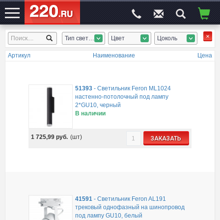
Тип светильника
Цвет
Цоколь
ЭЛЕКТРОСАЙТ
№1
Артикул
Наименование
Цена
51393
-
Светильник Feron ML1024
настенно-потолочный под лампу
2*GU10, черный
В наличии
1 725,99
руб.
(шт)
ЗАКАЗАТЬ
41591
-
Светильник Feron AL191
трековый однофазный на шинопровод
под лампу GU10, белый