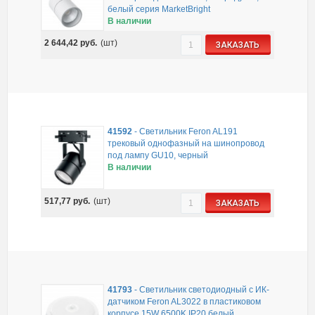
белый серия MarketBright
В наличии
2 644,42
руб.
(шт)
ЗАКАЗАТЬ
41592
-
Светильник Feron AL191
трековый однофазный на шинопровод
под лампу GU10, черный
В наличии
517,77
руб.
(шт)
ЗАКАЗАТЬ
41793
-
Светильник светодиодный с ИК-
датчиком Feron AL3022 в пластиковом
корпусе 15W 6500K IP20 белый