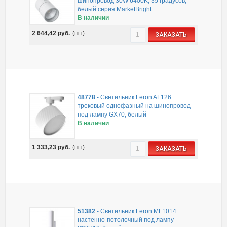
шинопровод 30W 6400K, 35 градусов,
белый серия MarketBright
В наличии
2 644,42
руб.
(шт)
ЗАКАЗАТЬ
48778
-
Светильник Feron AL126
трековый однофазный на шинопровод
под лампу GX70, белый
В наличии
1 333,23
руб.
(шт)
ЗАКАЗАТЬ
51382
-
Светильник Feron ML1014
настенно-потолочный под лампу