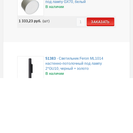
под лампу GX70, белый
В наличии
1 333,23
руб.
(шт)
ЗАКАЗАТЬ
51383
-
Светильник Feron ML1014
настенно-потолочный под лампу
2*GU10, черный + золото
В наличии
1 767,93
руб.
(шт)
ЗАКАЗАТЬ
32474
-
Светильник Feron AL155
трековый однофазный на шинопровод