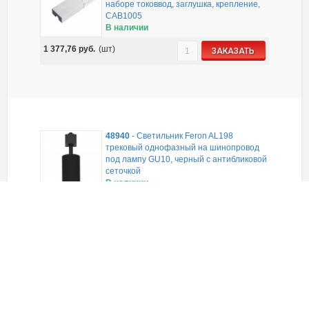
наборе токоввод, заглушка, крепление,
CAB1005
В наличии
1 377,76
руб.
(шт)
ЗАКАЗАТЬ
48940
-
Светильник Feron AL198
трековый однофазный на шинопровод
под лампу GU10, черный с антибликовой
сеточкой
В наличии
666,64
руб.
(шт)
ЗАКАЗАТЬ
41053
-
Светильник Feron AL157
трековый однофазный на шинопровод