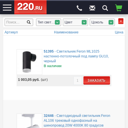
Тип светильника
Цвет
Цоколь
ЭЛЕКТРОСАЙТ
№1
Артикул
Наименование
Цена
51395
-
Светильник Feron ML1025
настенно-потолочный под лампу GU10,
черный
В наличии
1 003,05
руб.
(шт)
ЗАКАЗАТЬ
32446
-
Светодиодный светильник Feron
AL106 трековый однофазный на
шинопровод 20W 4000K 80 градусов