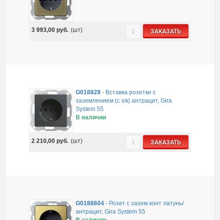
3 993,00
руб.
(шт)
ЗАКАЗАТЬ
G018828
-
Вставка розетки с
заземлением (с з/к) антрацит, Gira
System 55
В наличии
2 210,00
руб.
(шт)
ЗАКАЗАТЬ
G0188604
-
Розет с зазем конт латунь/
антрацит, Gira System 55
В наличии