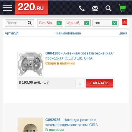
Gira Standart 55
чёрный, стекло тёмное
тип
ЭЛЕКТРОСАЙТ
№1
Артикул
Наименование
Цена
G004100
-
Антенная розетка оконечная/
проходная (GEDU 10), GIRA
Скоро в наличии
8 193,00
руб.
(шт)
ЗАКАЗАТЬ
G092026
-
Накладка розетки с
заземляющим контактом, GIRA
В наличии