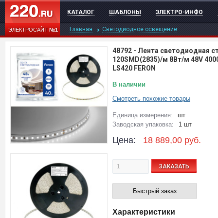
КАТАЛОГ
ШАБЛОНЫ
ЭЛЕКТРО-ИНФО
Главная
Светодиодное освещение
ЭЛЕКТРОСАЙТ
№1
48792
-
Лента светодиодная с
120SMD(2835)/м 8Вт/м 48V 400
LS420 FERON
В наличии
Смотреть похожие товары
Единица измерения:
шт
Заводская упаковка:
1 шт
Цена:
18 889,00
руб.
ЗАКАЗАТЬ
Быстрый заказ
Характеристики