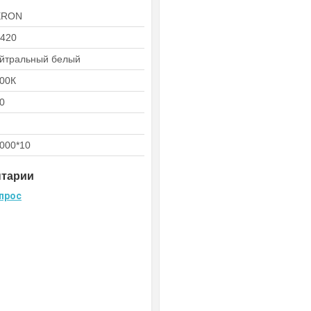
ERON
420
йтральный белый
00К
0
000*10
нтарии
прос