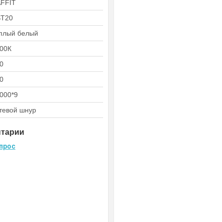
FFIT
ST20
плый белый
00К
0
0
000*9
тевой шнур
нтарии
прос