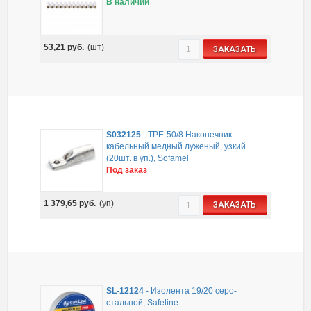
В наличии
53,21
руб.
(шт)
ЗАКАЗАТЬ
S032125
-
ТРЕ-50/8 Наконечник
кабельный медный луженый, узкий
(20шт. в уп.), Sofamel
Под заказ
1 379,65
руб.
(уп)
ЗАКАЗАТЬ
SL-12124
-
Изолента 19/20 серо-
стальной, Safeline