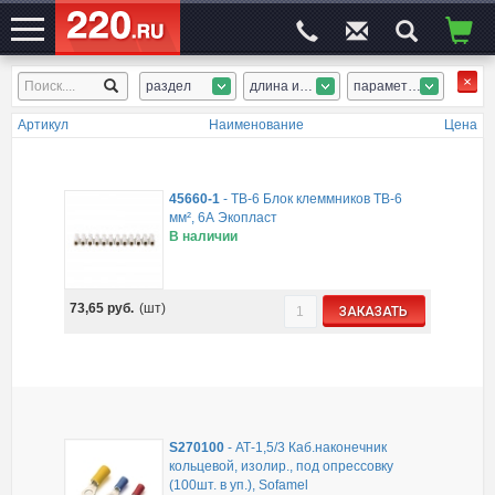
раздел
длина или диам.
параметр 2
ЭЛЕКТРОСАЙТ
№1
Артикул
Наименование
Цена
45660-1
-
ТВ-6 Блок клеммников ТВ-6
мм², 6А Экопласт
В наличии
73,65
руб.
(шт)
ЗАКАЗАТЬ
S270100
-
АТ-1,5/3 Каб.наконечник
кольцевой, изолир., под опрессовку
(100шт. в уп.), Sofamel