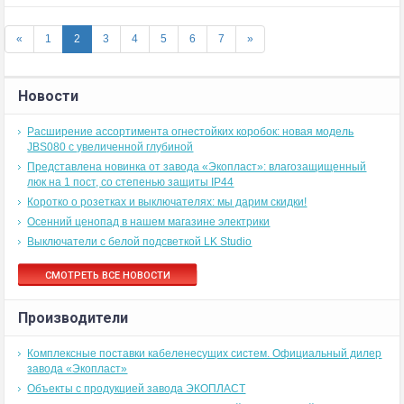
«
1
2
3
4
5
6
7
»
Новости
Расширение ассортимента огнестойких коробок: новая модель
JBS080 с увеличенной глубиной
Представлена новинка от завода «Экопласт»: влагозащищенный
люк на 1 пост, со степенью защиты IP44
Коротко о розетках и выключателях: мы дарим скидки!
Осенний ценопад в нашем магазине электрики
Выключатели с белой подсветкой LK Studio
СМОТРЕТЬ ВСЕ НОВОСТИ
Производители
Комплексные поставки кабеленесущих систем. Официальный дилер
завода «Экопласт»
Объекты с продукцией завода ЭКОПЛАСТ