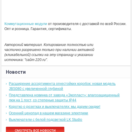
Коммутационные модули
от производителя с доставкой по всей России.
Опт и розница. Гарантия, сертификаты.
Авторский материал. Копирование полностью или
частично разрешено только при наличии активной
(кликабельной) ссылки на эту страницу и указании
источника: "сайт 220.ru".
Новости
Расширение ассортимента огнестойких коробок: новая модель
JBS080 с увеличенной глубиной
Представлена новинка от завода «Экопласт»: влагозащищенный
люк на 1 пост, со степенью защиты IP44
Коротко о розетках и выключателях: мы дарим скидки!
Осенний ценопад в нашем магазине электрики
Выключатели с белой подсветкой LK Studio
СМОТРЕТЬ ВСЕ НОВОСТИ