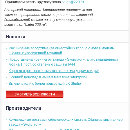
Принимаем заявки круглосуточно
sales@220.ru.
Авторский материал. Копирование полностью или
частично разрешено только при наличии активной
(кликабельной) ссылки на эту страницу и указании
источника: "сайт 220.ru".
Новости
Расширение ассортимента огнестойких коробок: новая модель
JBS080 с увеличенной глубиной
Представлена новинка от завода «Экопласт»: влагозащищенный
люк на 1 пост, со степенью защиты IP44
Коротко о розетках и выключателях: мы дарим скидки!
Осенний ценопад в нашем магазине электрики
Выключатели с белой подсветкой LK Studio
СМОТРЕТЬ ВСЕ НОВОСТИ
Производители
Комплексные поставки кабеленесущих систем. Официальный дилер
завода «Экопласт»