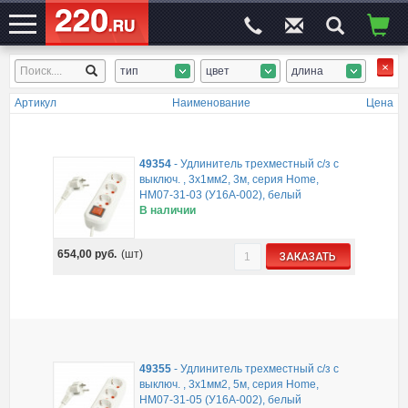
тип
цвет
длина
ЭЛЕКТРОСАЙТ
№1
Артикул
Наименование
Цена
49354
-
Удлинитель трехместный с/з с
выключ. , 3x1мм2, 3м, серия Home,
HM07-31-03 (У16А-002), белый
В наличии
654,00
руб.
(шт)
ЗАКАЗАТЬ
49355
-
Удлинитель трехместный с/з с
выключ. , 3x1мм2, 5м, серия Home,
HM07-31-05 (У16А-002), белый