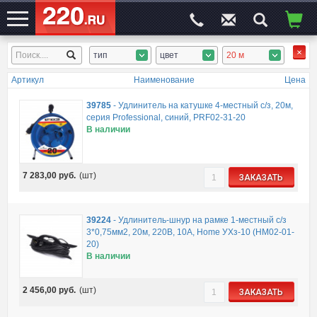
тип
цвет
20 м
ЭЛЕКТРОСАЙТ
№1
Артикул
Наименование
Цена
39785
-
Удлинитель на катушке 4-местный с/з, 20м,
серия Professional, синий, PRF02-31-20
В наличии
7 283,00
руб.
(шт)
ЗАКАЗАТЬ
39224
-
Удлинитель-шнур на рамке 1-местный с/з
3*0,75мм2, 20м, 220В, 10А, Home УХз-10 (HM02-01-
20)
В наличии
2 456,00
руб.
(шт)
ЗАКАЗАТЬ