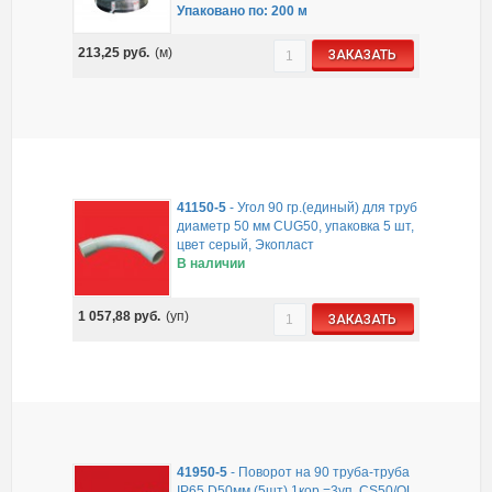
Упаковано по: 200 м
213,25
руб.
(м)
ЗАКАЗАТЬ
41150-5
-
Угол 90 гр.(единый) для труб
диаметр 50 мм CUG50, упаковка 5 шт,
цвет серый, Экопласт
В наличии
1 057,88
руб.
(уп)
ЗАКАЗАТЬ
41950-5
-
Поворот на 90 труба-труба
IP65 D50мм (5шт) 1кор.=3уп. CS50/OL