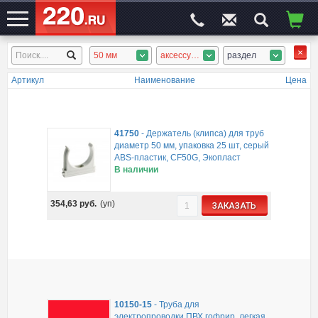
50 мм
аксессуары, ПВХ гофротруба, ПНД гофротруба, безгалоген. гофротруба
раздел
ЭЛЕКТРОСАЙТ
№1
Артикул
Наименование
Цена
41750
-
Держатель (клипса) для труб
диаметр 50 мм, упаковка 25 шт, серый
ABS-пластик, CF50G, Экопласт
В наличии
354,63
руб.
(уп)
ЗАКАЗАТЬ
10150-15
-
Труба для
электропроводки ПВХ гофрир. легкая,