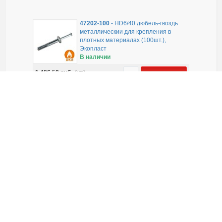
47202-100
-
HD6/40 дюбель-гвоздь
металлическии для крепления в
плотных материалах (100шт.),
Экопласт
В наличии
1 406,50
руб.
(уп)
ЗАКАЗАТЬ
47218-200
-
Дюбель в комплекте с
гвоздем 6х40 (потай) (упаковка
200шт)
В наличии
470,74
руб.
(уп)
ЗАКАЗАТЬ