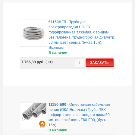
61150HFR
-
Труба для
электропроводки ПП-FR
гофрированная тяжелая, с зондом,
без галогена, трудногорючая диаметр
50 мм, цвет серый, (бухта 15м),
Экопласт
В наличии
7 766,39
руб.
(шт)
ЗАКАЗАТЬ
11150-E90
-
Огнестойкая кабельная
линия (ОКЛ Экопласт) Труба ПВХ
гофрир. тяжелая, с зондом диам 50
мм, огнестойкость E60-E90, (бухта
15м)
В наличии