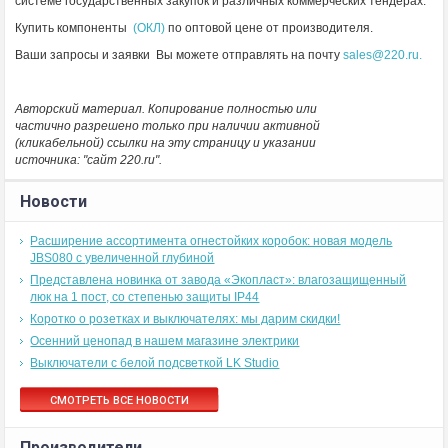
системе государственных закупок и различных коммерческих тендерах.
Купить компоненты
(ОКЛ)
по оптовой цене от производителя.
Ваши запросы и заявки Вы можете отправлять на почту
sales@220.ru.
Авторский материал. Копирование полностью или
частично разрешено только при наличии активной
(кликабельной) ссылки на эту страницу и указании
источника: "сайт 220.ru".
Новости
Расширение ассортимента огнестойких коробок: новая модель
JBS080 с увеличенной глубиной
Представлена новинка от завода «Экопласт»: влагозащищенный
люк на 1 пост, со степенью защиты IP44
Коротко о розетках и выключателях: мы дарим скидки!
Осенний ценопад в нашем магазине электрики
Выключатели с белой подсветкой LK Studio
СМОТРЕТЬ ВСЕ НОВОСТИ
Производители