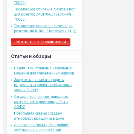
70022)
Техническое описание лючков в пол
для розеток ЭКОПЛАСТ (артикул
е
70083)
Техническое описание лючков для
розеток ЭКОПЛАСТ (артикул 70012)
СМОТРЕТЬ ВСЕ СПРАВОЧНИКИ
Статьи и обзоры
Серия TOR: стильные напольные
башенки для современных офисов
Защитить зрение и зарядить
гаджеты: что умеют современные
лампы Feron?
Аккумуляторные светодиодные
светильники с режимом работы
AC/DC
Новогодняя сказка: создаем
атмосферу праздника в доме
Алессандро Вольта: биография,
достижения и изобретения