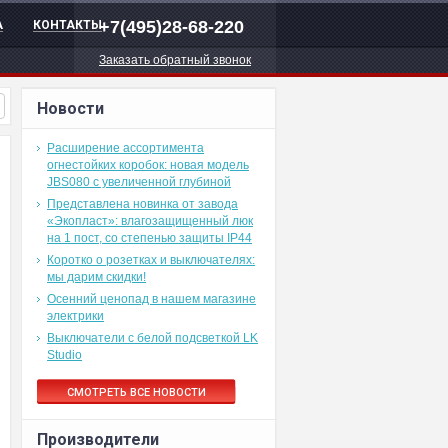
+7(495)28-68-220
А
КОНТАКТЫ
Заказать обратный звонок
Новости
Расширение ассортимента
огнестойких коробок: новая модель
JBS080 с увеличенной глубиной
Представлена новинка от завода
«Экопласт»: влагозащищенный люк
на 1 пост, со степенью защиты IP44
Коротко о розетках и выключателях:
мы дарим скидки!
Осенний ценопад в нашем магазине
электрики
Выключатели с белой подсветкой LK
Studio
СМОТРЕТЬ ВСЕ НОВОСТИ
Производители
.