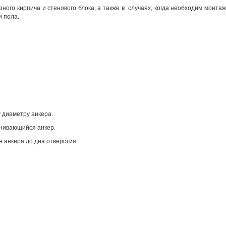
ного кирпича и стенового блока, а также в случаях, когда необходим монтаж
и пола.
 диаметру
анкера.
инивающийся
анкер.
я анкера до дна
отверстия.