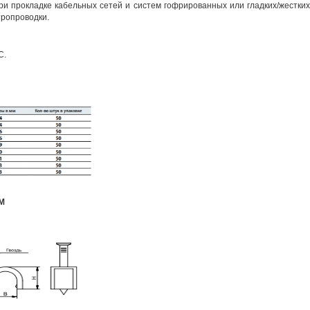
ри прокладке
кабельных
сетей и систем гофрированных или гладких/жестки
тропроводки
.
С.
М